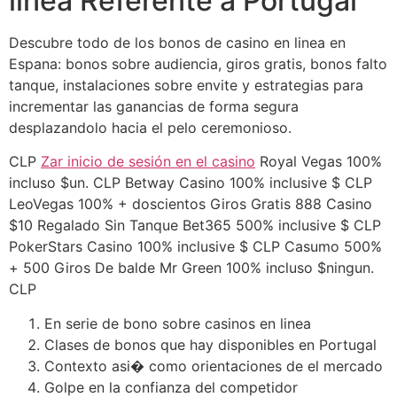
linea Referente a Portugal
Descubre todo de los bonos de casino en linea en
Espana: bonos sobre audiencia, giros gratis, bonos falto
tanque, instalaciones sobre envite y estrategias para
incrementar las ganancias de forma segura
desplazandolo hacia el pelo ceremonioso.
CLP
Zar inicio de sesión en el casino
Royal Vegas 100%
incluso $un. CLP Betway Casino 100% inclusive $ CLP
LeoVegas 100% + doscientos Giros Gratis 888 Casino
$10 Regalado Sin Tanque Bet365 500% inclusive $ CLP
PokerStars Casino 100% inclusive $ CLP Casumo 500%
+ 500 Giros De balde Mr Green 100% incluso $ningun.
CLP
En serie de bono sobre casinos en linea
Clases de bonos que hay disponibles en Portugal
Contexto asi� como orientaciones de el mercado
Golpe en la confianza del competidor