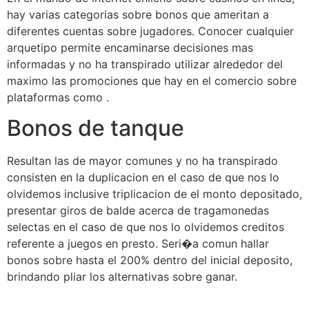
hay varias categorias sobre bonos que ameritan a
diferentes cuentas sobre jugadores. Conocer cualquier
arquetipo permite encaminarse decisiones mas
informadas y no ha transpirado utilizar alrededor del
maximo las promociones que hay en el comercio sobre
plataformas como .
Bonos de tanque
Resultan las de mayor comunes y no ha transpirado
consisten en la duplicacion en el caso de que nos lo
olvidemos inclusive triplicacion de el monto depositado,
presentar giros de balde acerca de tragamonedas
selectas en el caso de que nos lo olvidemos creditos
referente a juegos en presto. Seri�a comun hallar
bonos sobre hasta el 200% dentro del inicial deposito,
brindando pliar los alternativas sobre ganar.