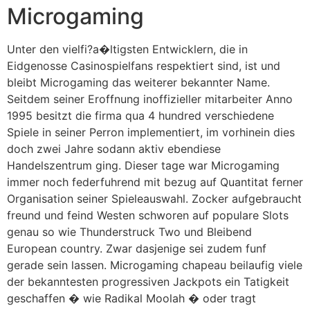
Microgaming
Unter den vielfi?a�ltigsten Entwicklern, die in
Eidgenosse Casinospielfans respektiert sind, ist und
bleibt Microgaming das weiterer bekannter Name.
Seitdem seiner Eroffnung inoffizieller mitarbeiter Anno
1995 besitzt die firma qua 4 hundred verschiedene
Spiele in seiner Perron implementiert, im vorhinein dies
doch zwei Jahre sodann aktiv ebendiese
Handelszentrum ging. Dieser tage war Microgaming
immer noch federfuhrend mit bezug auf Quantitat ferner
Organisation seiner Spieleauswahl. Zocker aufgebraucht
freund und feind Westen schworen auf populare Slots
genau so wie Thunderstruck Two und Bleibend
European country. Zwar dasjenige sei zudem funf
gerade sein lassen. Microgaming chapeau beilaufig viele
der bekanntesten progressiven Jackpots ein Tatigkeit
geschaffen � wie Radikal Moolah � oder tragt