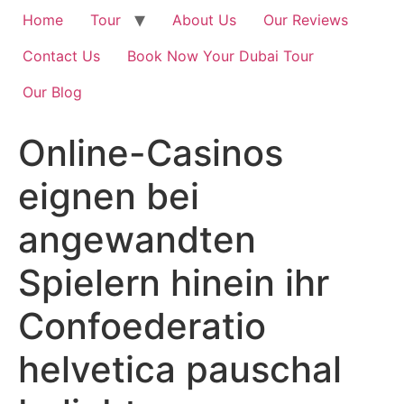
Home
Tour
About Us
Our Reviews
Contact Us
Book Now Your Dubai Tour
Our Blog
Online-Casinos
eignen bei
angewandten
Spielern hinein ihr
Confoederatio
helvetica pauschal