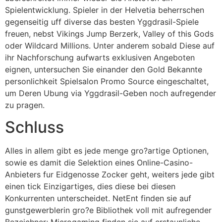
Spielentwicklung. Spieler in der Helvetia beherrschen
gegenseitig uff diverse das besten Yggdrasil-Spiele
freuen, nebst Vikings Jump Berzerk, Valley of this Gods
oder Wildcard Millions. Unter anderem sobald Diese auf
ihr Nachforschung aufwarts exklusiven Angeboten
eignen, untersuchen Sie einander den Gold Bekannte
personlichkeit Spielsalon Promo Source eingeschaltet,
um Deren Ubung via Yggdrasil-Geben noch aufregender
zu pragen.
Schluss
Alles in allem gibt es jede menge gro?artige Optionen,
sowie es damit die Selektion eines Online-Casino-
Anbieters fur Eidgenosse Zocker geht, weiters jede gibt
einen tick Einzigartiges, dies diese bei diesen
Konkurrenten unterscheidet. NetEnt finden sie auf
gunstgewerblerin gro?e Bibliothek voll mit aufregender