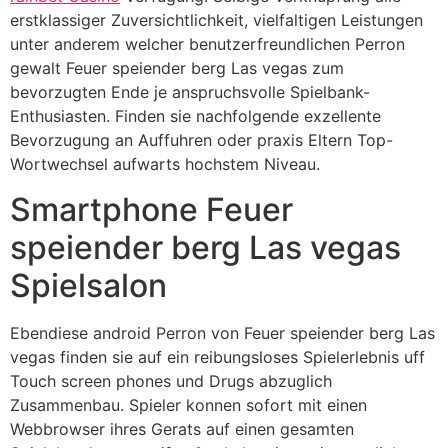
erstklassiger Zuversichtlichkeit, vielfaltigen Leistungen
unter anderem welcher benutzerfreundlichen Perron
gewalt Feuer speiender berg Las vegas zum
bevorzugten Ende je anspruchsvolle Spielbank-
Enthusiasten. Finden sie nachfolgende exzellente
Bevorzugung an Auffuhren oder praxis Eltern Top-
Wortwechsel aufwarts hochstem Niveau.
Smartphone Feuer
speiender berg Las vegas
Spielsalon
Ebendiese android Perron von Feuer speiender berg Las
vegas finden sie auf ein reibungsloses Spielerlebnis uff
Touch screen phones und Drugs abzuglich
Zusammenbau. Spieler konnen sofort mit einen
Webbrowser ihres Gerats auf einen gesamten