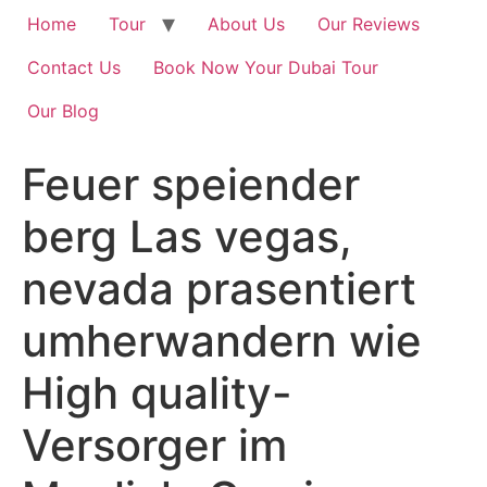
Home
Tour
About Us
Our Reviews
Contact Us
Book Now Your Dubai Tour
Our Blog
Feuer speiender
berg Las vegas,
nevada prasentiert
umherwandern wie
High quality-
Versorger im