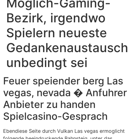
Moglich-Gaming-
Bezirk, irgendwo
Spielern neueste
Gedankenaustausch
unbedingt sei
Feuer speiender berg Las
vegas, nevada � Anfuhrer
Anbieter zu handen
Spielcasino-Gesprach
Ebendiese Seite durch Vulkan Las vegas ermoglicht
folgende beeindruckende Bahnsteig, unter das