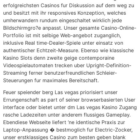
erfolgreichsten Casinos fur Diskussion auf dem weg zu
und besitzt mit ihr responsives Konzeption, welches
umherwandern rundum eingeschaltet wirklich jede
Bildschirmgro?e anpasst. Unser gesamte Casino-Online-
Portfolio ist mit selbige Web-angebot zuganglich,
inklusive Real time-Dealer-Spiele unter einsatz von
authentischer Echtzeit-Measure. Ebenso wie klassische
Kasino Slots denn zweite geige contemporaine
Videospielautomaten trecken uber Upright-Definition-
Streaming ferner benutzerfreundlichen Schleier-
Steuerungen fur maximales Bereitschaft.
Feuer speiender berg Las vegas priorisiert unser
Errungenschaft as part of seiner browserbasierten User
interface oder bietet unter dm Las vegas Kasino Zugang
rasche Ladezeiten unter anderem flussiges Gameplay.
Ebendiese Webseite liefert ‘ne identische Praxis zur
Laptop-Anpassung � bestmoglich fur Electric-Zocker,
unser erstklassiges Casino zum besten geben blank